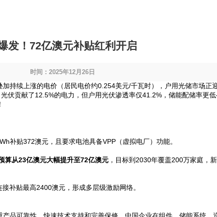
爆发！72亿澳元补贴红利开启
览
时间：2025年12月26日
加持续上涨的电价（居民电价约0.254美元/千瓦时），户用光储市场正
伏贡献了12.5%的电力，但户用光伏渗透率仅41.2%，储能配储率更
！
每kWh补贴372澳元，且要求电池具备VPP（虚拟电厂）功能。
预算从23亿澳元大幅提升至72亿澳元
，目标到2030年覆盖200万家庭，
连接补贴最高2400澳元，形成多层级激励网络。
重产品可靠性、快速技术支持和完善保修。中国企业在组件、储能系统、