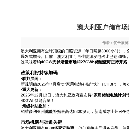
澳大利亚户储市场
作者：优合展
澳大利亚拥有全球顶级的日照资源（年日照超3000小时），叠
爆发式增长。目前，澳大利亚可再生能源发电占比已达36%，光
这意味着
约46GW光伏增量市场和27GWh储能蓝海正待开拓
政策利好持续加码
·联邦层面
：
新规明确2025年7月启动“家用电池补贴计划”（CHBP），
·重大更新
：
2025年12月13日，澳大利亚政府宣布将
“家用储能电池计划”
40GWh储能容量！
·州级补贴叠加
：
如维多利亚州储能补贴最高达8800澳元，新南威尔士州VPP
市场机遇与渠道关键
澳大利亚拥有
6000多家安装商
，他们直接主导设备选型，注