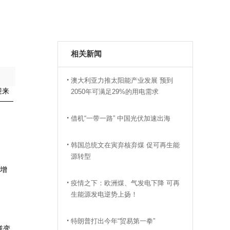
相关新闻
澳大利亚力推太阳能产业发展 预到
迎来
2050年可满足29%的用电需求
低——
借机“一带一路” 中国光伏加速出海
韩国总统文在寅弃核弃煤 促可再生能
源转型
新增
疫情之下：欧洲煤、气发电下降 可再
生能源发电逆势上扬！
特朗普打出今年“贸易第一拳”
逆变