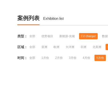
案例列表
Exhibition list
类型：
全部
优势项目
新能源-光储
EV charger
数据
区域：
全部
亚洲
欧洲
大洋洲
非洲
北美洲
时间：
全部
1月份
2月份
3月份
4月份
5月份