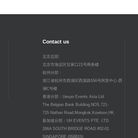
Contact us
北京总部:
北京市海淀区甘家口21号商务楼
杭州分部：
浙江省杭州市西湖区西溪路556号阿里中心·西
湖C号楼
香港分部：Uexpo Events Asia Ltd
The Belgian Bank Building,NOS.721-
725 Nathan Road,Mongkok,Kowloon,HK.
新加坡分部：UH EVENTS PTE. LTD.
266A SOUTH BRIDGE ROAD #02-01
SINGAPORE (058815)