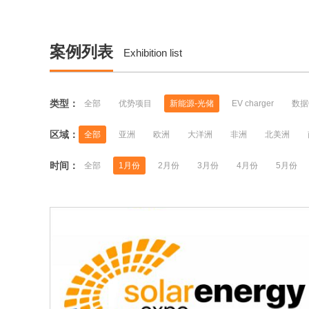
案例列表
Exhibition list
类型：
全部
优势项目
新能源-光储
EV charger
数据
区域：
全部
亚洲
欧洲
大洋洲
非洲
北美洲
时间：
全部
1月份
2月份
3月份
4月份
5月份