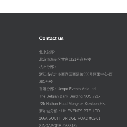
Contact us
北京总部:
北京市海淀区甘家口21号商务楼
杭州分部：
浙江省杭州市西湖区西溪路556号阿里中心·西
湖C号楼
香港分部：Uexpo Events Asia Ltd
The Belgian Bank Building,NOS.721-
725 Nathan Road,Mongkok,Kowloon,HK.
新加坡分部：UH EVENTS PTE. LTD.
266A SOUTH BRIDGE ROAD #02-01
SINGAPORE (058815)